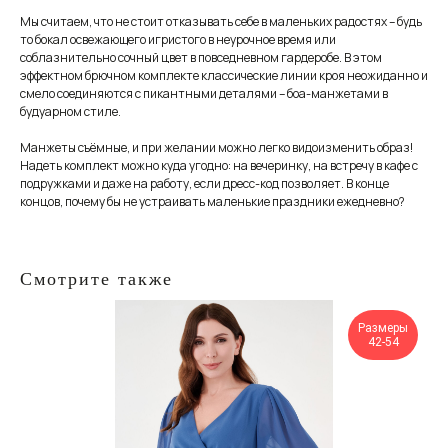
Мы считаем, что не стоит отказывать себе в маленьких радостях – будь
то бокал освежающего игристого в неурочное время или
соблазнительно сочный цвет в повседневном гардеробе. В этом
эффектном брючном комплекте классические линии кроя неожиданно и
смело соединяются с пикантными деталями – боа-манжетами в
будуарном стиле.
Манжеты съёмные, и при желании можно легко видоизменить образ!
Надеть комплект можно куда угодно: на вечеринку, на встречу в кафе с
подружками и даже на работу, если дресс-код позволяет. В конце
концов, почему бы не устраивать маленькие праздники ежедневно?
Смотрите также
Размеры
42-54