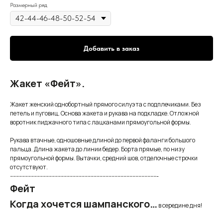
Размерный ряд
Добавить в заказ
Жакет «Фейт».
Жакет женский однобортный прямого силуэта с подплечиками. Без
петель и пуговиц. Основа жакета и рукава на подкладке. Отложной
воротник пиджачного типа с лацканами прямоугольной формы.
Рукава втачные, одношовные длиной до первой фаланги большого
пальца. Длина жакета до линии бедер. Борта прямые, по низу
прямоугольной формы. Вытачки, средний шов, отделочные строчки
отсутствуют.
---------------------------------------------------------------------------------------------------
Фейт
Когда хочется шампанского…
в середине дня!