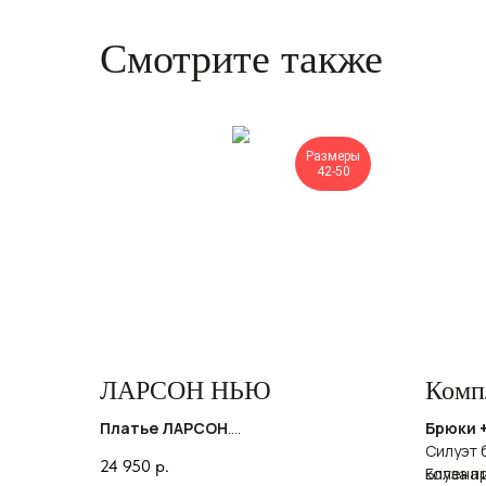
Смотрите также
Размеры
42-50
ЛАРСОН НЬЮ
Комп
Платье ЛАРСОН
.
Брюки +
Платье женское длинное, отрезное
Силуэт 
24 950
р.
по линии талии, с короткими
колена 
Блуза п