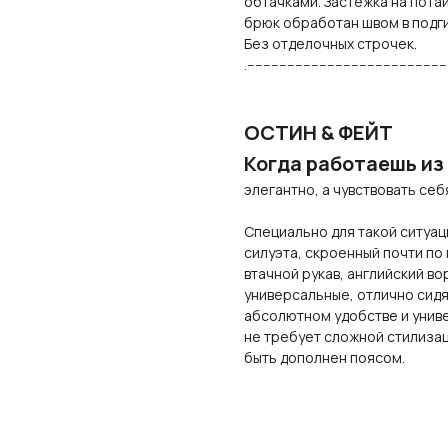
обтачками. Застежка
на пота
брюк обработан швом в подги
Без отделочных строчек.
.-------------------------------------------------
ОСТИН & ФЕЙТ
Когда работаешь из
элегантно, а чувствовать себ
Специально для такой ситуа
силуэта, скроенный почти по
втачной рукав, английский во
универсальные, отлично сидя
абсолютном удобстве и униве
не требует сложной стилизац
быть дополнен поясом.