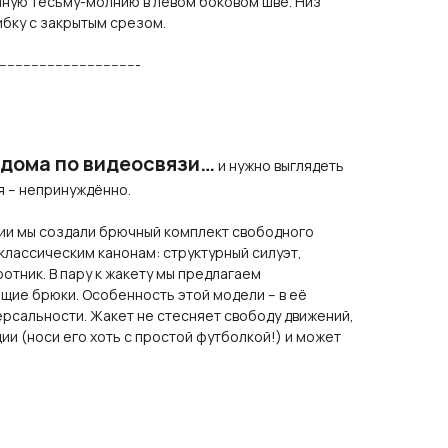
йную тесьму-молнию в левом боковом шве. Низ
бку с закрытым срезом.
------------------------------------
 дома по видеосвязи…
и нужно выглядеть
я – непринуждённо.
ции мы создали брючный комплект свободного
 классическим канонам: структурный силуэт,
ротник. В пару к жакету мы предлагаем
щие брюки. Особенность этой модели – в её
рсальности. Жакет не стесняет свободу движений,
ии (носи его хоть с простой футболкой!) и может