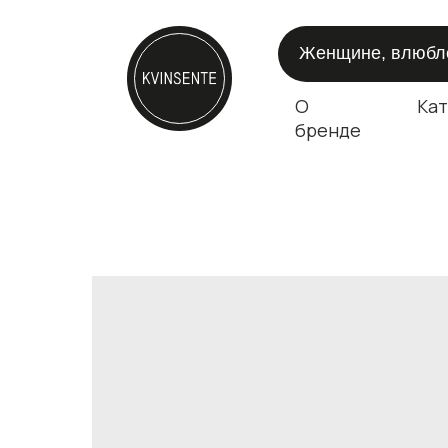
Женщине, влюблё
О
Кат
бренде