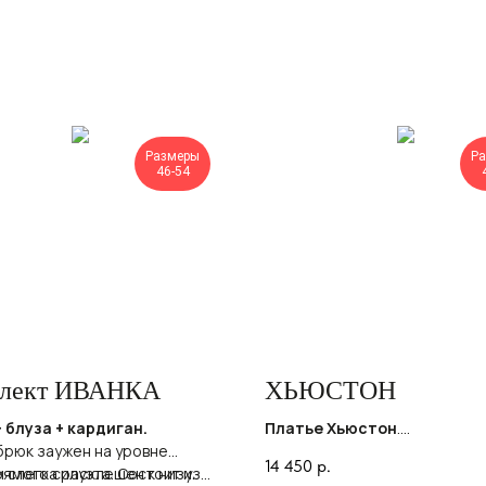
Размеры
Р
46-54
лект ИВАНКА
ХЬЮСТОН
 блуза + кардиган.
Платье Хьюстон
.
брюк заужен на уровне
Платье женское полуприлег
14 450
р.
и слегка расклешен к низу.
рямого силуэта. Состоит из
силуэта с длинными рукавами