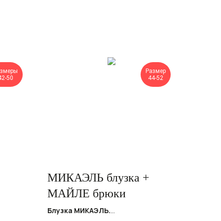
азмеры
Размер
42-50
44-52
МИКАЭЛЬ блузка +
МАЙЛЕ брюки
ающего
Блузка МИКАЭЛЬ.
.