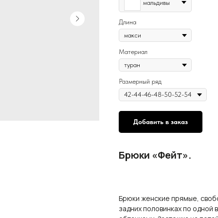
мальдивы
Длина
Материал
Размерный ряд
Добавить в заказ
Брюки «Фейт».
Брюки женские прямые, свобо
задних половинках по одной 