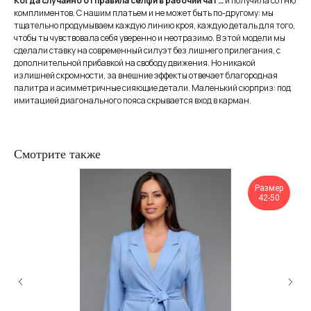
Когда случайно отправила селфи в рабочий чат…
и получила сотню
комплиментов. С нашим платьем и не может быть по-другому: мы
тщательно продумываем каждую линию кроя, каждую деталь для того,
чтобы ты чувствовала себя уверенно и неотразимо. В этой модели мы
сделали ставку на современный силуэт без лишнего прилегания, с
дополнительной прибавкой на свободу движения. Но никакой
излишней скромности, за внешние эффекты отвечает благородная
палитра и асимметричные сияющие детали. Маленький сюрприз: под
имитацией диагонального пояса скрывается вход в карман.
Смотрите также
Размер
42-50