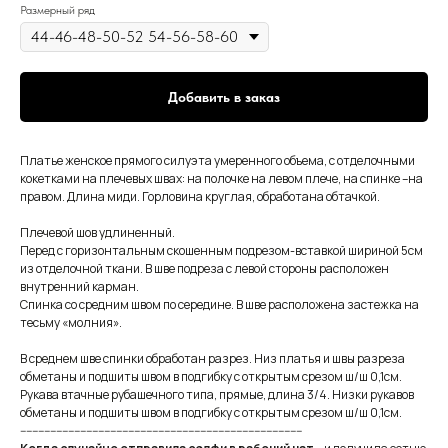
Размерный ряд
Добавить в заказ
Платье женское прямого силуэта умеренного объема, с отделочными
кокетками на плечевых швах: на полочке на левом плече, на спинке –на
правом. Длина миди. Горловина круглая, обработана обтачкой.
Плечевой шов удлиненный.
Перед с горизонтальным скошенным подрезом-вставкой шириной 5см
из отделочной ткани. В шве подреза с левой стороны расположен
внутренний карман.
Спинка со средним швом по середине. В шве расположена застежка на
тесьму «молния».
В среднем шве спинки обработан разрез. Низ платья и швы разреза
обметаны и подшиты швом в подгибку с открытым срезом ш/ш 0,1см.
Рукава втачные рубашечного типа, прямые, длина 3/4. Низки рукавов
обметаны и подшиты швом в подгибку с открытым срезом ш/ш 0,1см.
----------------------------------------------------------------------------------------------